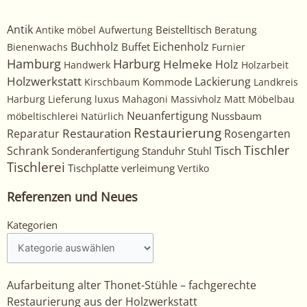
Antik
Beistelltisch
Antike möbel
Aufwertung
Beratung
Buchholz
Eichenholz
Buffet
Bienenwachs
Furnier
Harburg
Hamburg
Helmeke
Holz
Handwerk
Holzarbeit
Holzwerkstatt
Kommode
Lackierung
Kirschbaum
Landkreis
Harburg
Lieferung
luxus
Mahagoni
Massivholz
Matt
Möbelbau
Neuanfertigung
Nussbaum
möbeltischlerei
Natürlich
Restaurierung
Restauration
Rosengarten
Reparatur
Tischler
Tisch
Schrank
Sonderanfertigung
Standuhr
Stuhl
Tischlerei
Tischplatte
verleimung
Vertiko
Referenzen und Neues
Kategorien
Kategorien
Aufarbeitung alter Thonet-Stühle – fachgerechte
Restaurierung aus der Holzwerkstatt