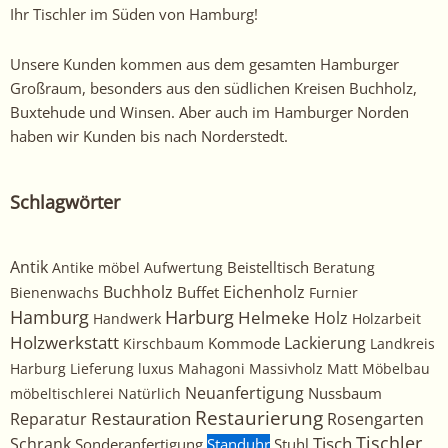
Ihr Tischler im Süden von Hamburg!
Unsere Kunden kommen aus dem gesamten Hamburger
Großraum, besonders aus den südlichen Kreisen Buchholz,
Buxtehude und Winsen. Aber auch im Hamburger Norden
haben wir Kunden bis nach Norderstedt.
Schlagwörter
Antik
Beistelltisch
Antike möbel
Aufwertung
Beratung
Buchholz
Eichenholz
Buffet
Bienenwachs
Furnier
Harburg
Hamburg
Helmeke
Holz
Handwerk
Holzarbeit
Holzwerkstatt
Kommode
Lackierung
Kirschbaum
Landkreis
Harburg
Lieferung
luxus
Mahagoni
Massivholz
Matt
Möbelbau
Neuanfertigung
Nussbaum
möbeltischlerei
Natürlich
Restaurierung
Restauration
Rosengarten
Reparatur
Tischler
Tisch
Schrank
Sonderanfertigung
Standuhr
Stuhl