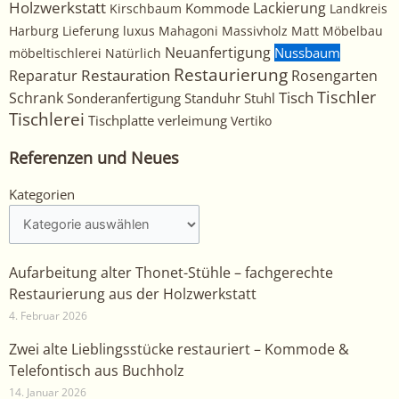
Holzwerkstatt
Kommode
Lackierung
Kirschbaum
Landkreis
Harburg
Lieferung
luxus
Mahagoni
Massivholz
Matt
Möbelbau
Neuanfertigung
Nussbaum
möbeltischlerei
Natürlich
Restaurierung
Restauration
Rosengarten
Reparatur
Tischler
Tisch
Schrank
Sonderanfertigung
Standuhr
Stuhl
Tischlerei
Tischplatte
verleimung
Vertiko
Referenzen und Neues
Kategorien
Kategorien
Aufarbeitung alter Thonet-Stühle – fachgerechte
Restaurierung aus der Holzwerkstatt
4. Februar 2026
Zwei alte Lieblingsstücke restauriert – Kommode &
Telefontisch aus Buchholz
14. Januar 2026