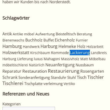
haben wir Kunden bis nach Norderstedt.
Schlagwörter
Antik
Beistelltisch
Antike möbel
Aufwertung
Beratung
Buchholz
Eichenholz
Buffet
Bienenwachs
Furnier
Harburg
Hamburg
Helmeke
Holz
Handwerk
Holzarbeit
Holzwerkstatt
Kommode
Lackierung
Kirschbaum
Landkreis
Harburg
Lieferung
luxus
Mahagoni
Massivholz
Matt
Möbelbau
Neuanfertigung
Nussbaum
möbeltischlerei
Natürlich
Restaurierung
Restauration
Rosengarten
Reparatur
Tischler
Tisch
Schrank
Sonderanfertigung
Standuhr
Stuhl
Tischlerei
Tischplatte
verleimung
Vertiko
Referenzen und Neues
Kategorien
Kategorien