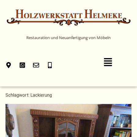
Zum
Inhalt
springen
Restauration und Neuanfertigung von Möbeln
Main
Menu
Schlagwort: Lackierung
Seite
Seite