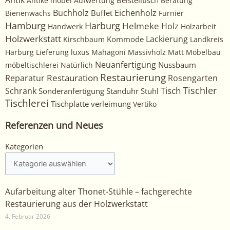
Antik
Beistelltisch
Antike möbel
Aufwertung
Beratung
Buchholz
Eichenholz
Buffet
Bienenwachs
Furnier
Harburg
Hamburg
Helmeke
Holz
Handwerk
Holzarbeit
Holzwerkstatt
Kommode
Lackierung
Kirschbaum
Landkreis
Harburg
Lieferung
luxus
Mahagoni
Massivholz
Matt
Möbelbau
Neuanfertigung
Nussbaum
möbeltischlerei
Natürlich
Restaurierung
Restauration
Rosengarten
Reparatur
Tischler
Tisch
Schrank
Sonderanfertigung
Standuhr
Stuhl
Tischlerei
Tischplatte
verleimung
Vertiko
Referenzen und Neues
Kategorien
Kategorien
Aufarbeitung alter Thonet-Stühle – fachgerechte
Restaurierung aus der Holzwerkstatt
4. Februar 2026