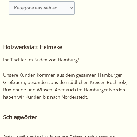
interessiert?
Schauen
Sie
sich
unsere
anderen
Holzwerkstatt Helmeke
arbeiten
hier
Ihr Tischler im Süden von Hamburg!
an!
Unsere Kunden kommen aus dem gesamten Hamburger
Großraum, besonders aus den südlichen Kreisen Buchholz,
Buxtehude und Winsen. Aber auch im Hamburger Norden
haben wir Kunden bis nach Norderstedt.
Schlagwörter