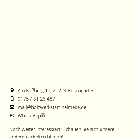
Am Kaßberg 1a, 21224 Rosengarten
0175 / 81 26 487
mail@holzwerkstatt-helmeke.de
Whats-App🆕
Noch
Noch weiter interessiert? Schauen Sie sich unsere
weiter
anderen arbeiten hier an!