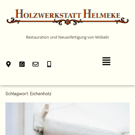
Zum
Inhalt
springen
Restauration und Neuanfertigung von Möbeln
Main
Menu
Schlagwort: Eichenholz
Seite
Seite