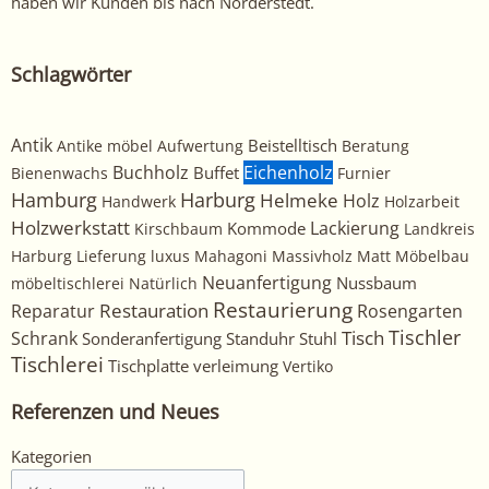
haben wir Kunden bis nach Norderstedt.
Schlagwörter
Antik
Beistelltisch
Antike möbel
Aufwertung
Beratung
Buchholz
Eichenholz
Buffet
Bienenwachs
Furnier
Harburg
Hamburg
Helmeke
Holz
Handwerk
Holzarbeit
Holzwerkstatt
Kommode
Lackierung
Kirschbaum
Landkreis
Harburg
Lieferung
luxus
Mahagoni
Massivholz
Matt
Möbelbau
Neuanfertigung
Nussbaum
möbeltischlerei
Natürlich
Restaurierung
Restauration
Rosengarten
Reparatur
Tischler
Tisch
Schrank
Sonderanfertigung
Standuhr
Stuhl
Tischlerei
Tischplatte
verleimung
Vertiko
Referenzen und Neues
Kategorien
Kategorien