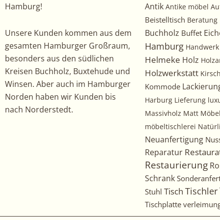
Hamburg!
Antik
Antike möbel
Au
Beistelltisch
Beratung
Unsere Kunden kommen aus dem
Buchholz
Eich
Buffet
gesamten Hamburger Großraum,
Hamburg
Handwerk
besonders aus den südlichen
Helmeke
Holz
Holza
Kreisen Buchholz, Buxtehude und
Holzwerkstatt
Kirs
Winsen. Aber auch im Hamburger
Kommode
Lackierun
Norden haben wir Kunden bis
Harburg
Lieferung
lux
nach Norderstedt.
Massivholz
Matt
Möbe
möbeltischlerei
Natürl
Neuanfertigung
Nus
Restaura
Reparatur
Restaurierung
Ro
Schrank
Sonderanfer
Tischler
Tisch
Stuhl
Tischplatte
verleimun