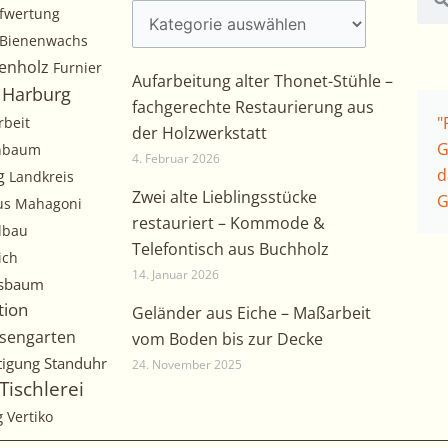
fwertung
Bienenwachs
enholz
Furnier
Aufarbeitung alter Thonet-Stühle –
Harburg
fachgerechte Restaurierung aus
"
rbeit
der Holzwerkstatt
G
chbaum
4. Februar 2026
d
g
Landkreis
Zwei alte Lieblingsstücke
G
us
Mahagoni
restauriert – Kommode &
lbau
Telefontisch aus Buchholz
ich
14. Januar 2026
sbaum
tion
Geländer aus Eiche – Maßarbeit
sengarten
vom Boden bis zur Decke
tigung
Standuhr
24. November 2025
Tischlerei
g
Vertiko