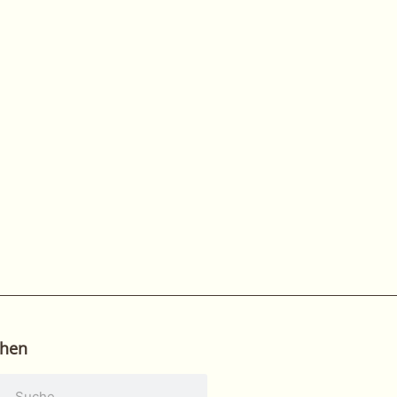
hen
he
Suche