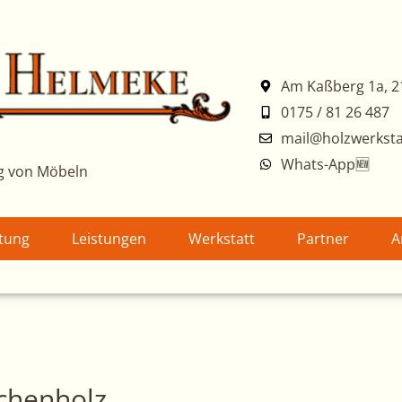
Am Kaßberg 1a, 2
0175 / 81 26 487
mail@holzwerksta
Whats-App🆕
g von Möbeln
atung
Leistungen
Werkstatt
Partner
A
ichenholz