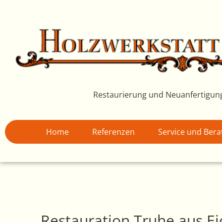
Zum
Inhalt
springen
Restaurierung und Neuanfertigun
Home
Referenzen
Service und Ber
Restauration Truhe aus E