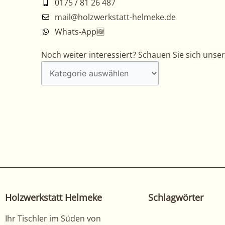
0175 / 81 26 487
mail@holzwerkstatt-helmeke.de
Whats-App🆕
Noch
Noch weiter interessiert? Schauen Sie sich unse
weiter
interessiert?
Schauen
Sie
sich
unsere
anderen
arbeiten
hier
an!
Holzwerkstatt Helmeke
Schlagwörter
Ihr Tischler im Süden von