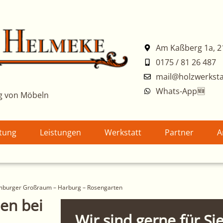
Am Kaßberg 1a, 2
0175 / 81 26 487
mail@holzwerksta
Whats-App🆕
g von Möbeln
atung
Leistungen
Werkstatt
Partner
A
amburger Großraum – Harburg – Rosengarten
en bei
Wir sind gerne für Sie