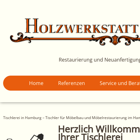
Zum
Inhalt
springen
Restaurierung und Neuanfertigun
Home
Referenzen
Service und Ber
Tischlerei in Hamburg – Tischler für Möbelbau und Möbelrestaurierung im H
Herzlich Willkomm
Ihrer Tischlerei