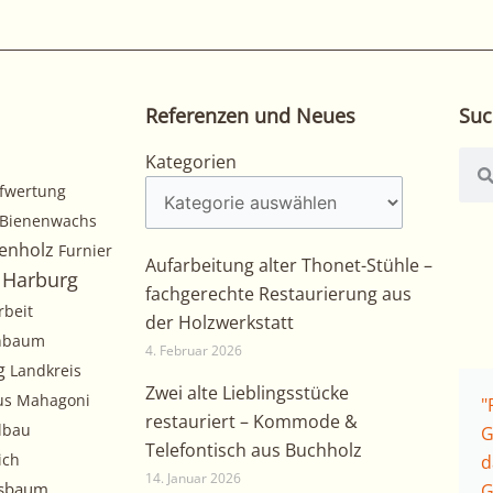
Referenzen und Neues
Suc
Kategorien
Suc
Kategorien
fwertung
Bienenwachs
enholz
Furnier
Aufarbeitung alter Thonet-Stühle –
Harburg
fachgerechte Restaurierung aus
rbeit
der Holzwerkstatt
chbaum
4. Februar 2026
g
Landkreis
Zwei alte Lieblingsstücke
us
Mahagoni
"
restauriert – Kommode &
lbau
G
Telefontisch aus Buchholz
ich
d
14. Januar 2026
sbaum
G