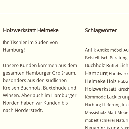
Holzwerkstatt Helmeke
Schlagwörter
Ihr Tischler im Süden von
Hamburg!
Antik
Antike möbel
Au
Beistelltisch
Beratung
Unsere Kunden kommen aus dem
Buchholz
Eich
Buffet
gesamten Hamburger Großraum,
Hamburg
Handwerk
besonders aus den südlichen
Helmeke
Holz
Holza
Kreisen Buchholz, Buxtehude und
Holzwerkstatt
Kirs
Winsen. Aber auch im Hamburger
Kommode
Lackierun
Norden haben wir Kunden bis
Harburg
Lieferung
lux
nach Norderstedt.
Massivholz
Matt
Möbe
möbeltischlerei
Natürl
Neuanfertigung
Nus