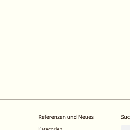
Referenzen und Neues
Suc
Kategorien
Suc
Kategorien