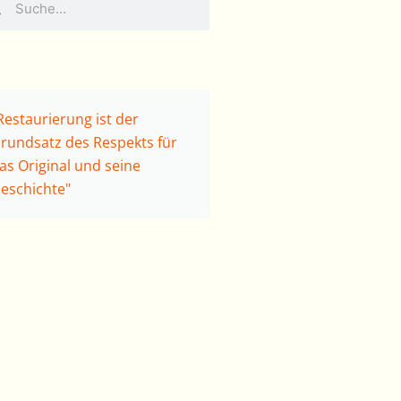
Restaurierung ist der
rundsatz des Respekts für
as Original und seine
eschichte"