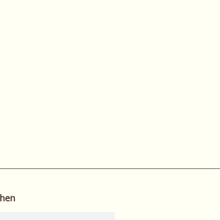
hen
he
Suche