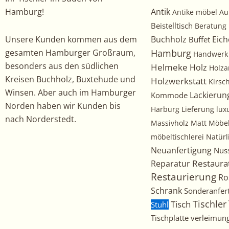
Hamburg!
Antik
Antike möbel
Au
Beistelltisch
Beratung
Unsere Kunden kommen aus dem
Buchholz
Eich
Buffet
gesamten Hamburger Großraum,
Hamburg
Handwerk
besonders aus den südlichen
Helmeke
Holz
Holza
Kreisen Buchholz, Buxtehude und
Holzwerkstatt
Kirs
Winsen. Aber auch im Hamburger
Kommode
Lackierun
Norden haben wir Kunden bis
Harburg
Lieferung
lux
nach Norderstedt.
Massivholz
Matt
Möbe
möbeltischlerei
Natürl
Neuanfertigung
Nus
Restaura
Reparatur
Restaurierung
Ro
Schrank
Sonderanfer
Tischler
Tisch
Stuhl
Tischplatte
verleimun