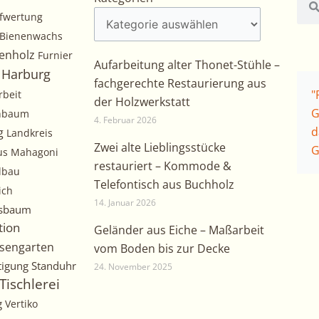
fwertung
Bienenwachs
enholz
Furnier
Aufarbeitung alter Thonet-Stühle –
Harburg
fachgerechte Restaurierung aus
"
rbeit
der Holzwerkstatt
G
chbaum
4. Februar 2026
d
g
Landkreis
Zwei alte Lieblingsstücke
G
us
Mahagoni
restauriert – Kommode &
lbau
Telefontisch aus Buchholz
ich
14. Januar 2026
sbaum
tion
Geländer aus Eiche – Maßarbeit
sengarten
vom Boden bis zur Decke
tigung
Standuhr
24. November 2025
Tischlerei
g
Vertiko