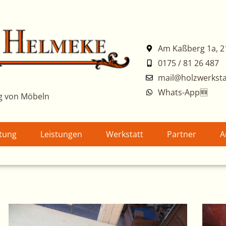
Am Kaßberg 1a, 2
0175 / 81 26 487
mail@holzwerksta
Whats-App🆕
g von Möbeln
atung
Leistungen
Werkstatt
Partner
A