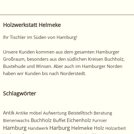
sich
unsere
anderen
Holzwerkstatt Helmeke
arbeiten
hier
Ihr Tischler im Süden von Hamburg!
an!
Unsere Kunden kommen aus dem gesamten Hamburger
Großraum, besonders aus den südlichen Kreisen Buchholz,
Buxtehude und Winsen. Aber auch im Hamburger Norden
haben wir Kunden bis nach Norderstedt.
Schlagwörter
Antik
Beistelltisch
Antike möbel
Aufwertung
Beratung
Buchholz
Eichenholz
Buffet
Bienenwachs
Furnier
Harburg
Hamburg
Helmeke
Holz
Handwerk
Holzarbeit