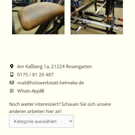
Am Kaßberg 1a, 21224 Rosengarten
0175 / 81 26 487
mail@holzwerkstatt-helmeke.de
Whats-App🆕
Noch
Noch weiter interessiert? Schauen Sie sich unsere
weiter
anderen arbeiten hier an!
interessiert?
Schauen
Sie