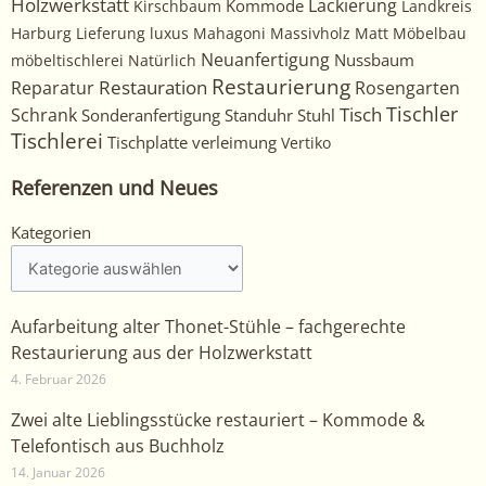
Holzwerkstatt
Kommode
Lackierung
Kirschbaum
Landkreis
Harburg
Lieferung
luxus
Mahagoni
Massivholz
Matt
Möbelbau
Neuanfertigung
Nussbaum
möbeltischlerei
Natürlich
Restaurierung
Restauration
Rosengarten
Reparatur
Tischler
Tisch
Schrank
Sonderanfertigung
Standuhr
Stuhl
Tischlerei
Tischplatte
verleimung
Vertiko
Referenzen und Neues
Kategorien
Kategorien
Aufarbeitung alter Thonet-Stühle – fachgerechte
Restaurierung aus der Holzwerkstatt
4. Februar 2026
Zwei alte Lieblingsstücke restauriert – Kommode &
Telefontisch aus Buchholz
14. Januar 2026