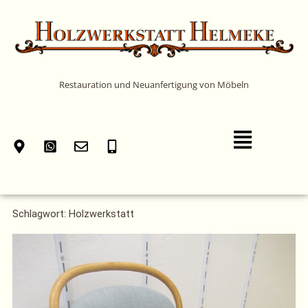
Zum
Inhalt
springen
Restauration und Neuanfertigung von Möbeln
Main
Menu
Schlagwort: Holzwerkstatt
Seite
Seite
Seite