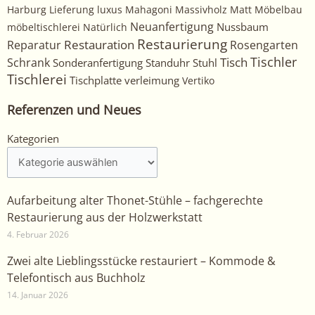
Harburg
Lieferung
luxus
Mahagoni
Massivholz
Matt
Möbelbau
Neuanfertigung
Nussbaum
möbeltischlerei
Natürlich
Restaurierung
Restauration
Rosengarten
Reparatur
Tischler
Tisch
Schrank
Sonderanfertigung
Standuhr
Stuhl
Tischlerei
Tischplatte
verleimung
Vertiko
Referenzen und Neues
Kategorien
Kategorien
Aufarbeitung alter Thonet-Stühle – fachgerechte
Restaurierung aus der Holzwerkstatt
4. Februar 2026
Zwei alte Lieblingsstücke restauriert – Kommode &
Telefontisch aus Buchholz
14. Januar 2026