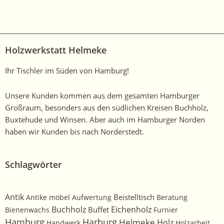
Sie
sich
unsere
anderen
Holzwerkstatt Helmeke
arbeiten
hier
Ihr Tischler im Süden von Hamburg!
an!
Unsere Kunden kommen aus dem gesamten Hamburger
Großraum, besonders aus den südlichen Kreisen Buchholz,
Buxtehude und Winsen. Aber auch im Hamburger Norden
haben wir Kunden bis nach Norderstedt.
Schlagwörter
Antik
Beistelltisch
Antike möbel
Aufwertung
Beratung
Buchholz
Eichenholz
Buffet
Bienenwachs
Furnier
Harburg
Hamburg
Helmeke
Holz
Handwerk
Holzarbeit