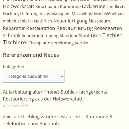
Holzwerkstatt
Kommode
Lackierung
Kirschbaum
Landkreis
Harburg
Lieferung
luxus
Mahagoni
Massivholz
Matt
Möbelbau
Neuanfertigung
Nussbaum
möbeltischlerei
Natürlich
Restaurierung
Restauration
Rosengarten
Reparatur
Tischler
Tisch
Schrank
Sonderanfertigung
Standuhr
Stuhl
Tischlerei
Tischplatte
verleimung
Vertiko
Referenzen und Neues
Kategorien
Kategorien
Aufarbeitung alter Thonet-Stühle – fachgerechte
Restaurierung aus der Holzwerkstatt
4. Februar 2026
Zwei alte Lieblingsstücke restauriert – Kommode &
Telefontisch aus Buchholz