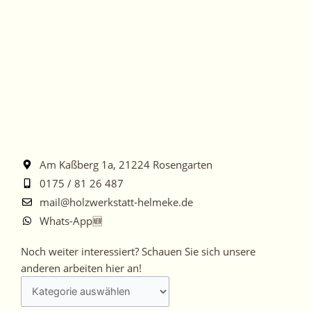
Am Kaßberg 1a, 21224 Rosengarten
0175 / 81 26 487
mail@holzwerkstatt-helmeke.de
Whats-App🆕
Noch
Noch weiter interessiert? Schauen Sie sich unsere
weiter
anderen arbeiten hier an!
interessiert?
Schauen