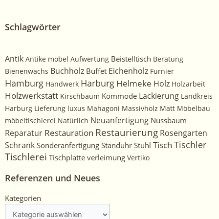
Schlagwörter
Antik
Beistelltisch
Antike möbel
Aufwertung
Beratung
Buchholz
Eichenholz
Buffet
Bienenwachs
Furnier
Harburg
Hamburg
Helmeke
Holz
Handwerk
Holzarbeit
Holzwerkstatt
Kommode
Lackierung
Kirschbaum
Landkreis
Harburg
Lieferung
luxus
Mahagoni
Massivholz
Matt
Möbelbau
Neuanfertigung
Nussbaum
möbeltischlerei
Natürlich
Restaurierung
Restauration
Rosengarten
Reparatur
Tischler
Tisch
Schrank
Sonderanfertigung
Standuhr
Stuhl
Tischlerei
Tischplatte
verleimung
Vertiko
Referenzen und Neues
Kategorien
Kategorien