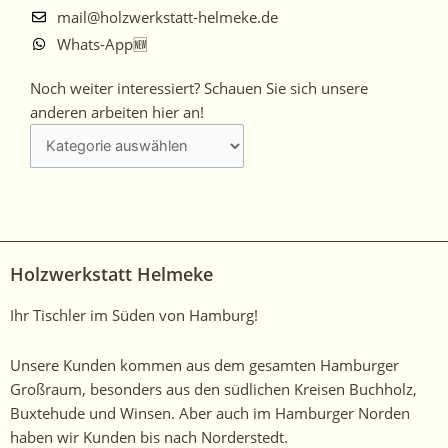
mail@holzwerkstatt-helmeke.de
Whats-App🆕
Noch
Noch weiter interessiert? Schauen Sie sich unsere
weiter
anderen arbeiten hier an!
interessiert?
Schauen
Sie
sich
unsere
anderen
Holzwerkstatt Helmeke
arbeiten
hier
Ihr Tischler im Süden von Hamburg!
an!
Unsere Kunden kommen aus dem gesamten Hamburger
Großraum, besonders aus den südlichen Kreisen Buchholz,
Buxtehude und Winsen. Aber auch im Hamburger Norden
haben wir Kunden bis nach Norderstedt.