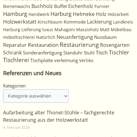
Buchholz
Eichenholz
Buffet
Bienenwachs
Furnier
Harburg
Hamburg
Helmeke
Holz
Handwerk
Holzarbeit
Holzwerkstatt
Kommode
Lackierung
Kirschbaum
Landkreis
Harburg
Lieferung
luxus
Mahagoni
Massivholz
Matt
Möbelbau
Neuanfertigung
Nussbaum
möbeltischlerei
Natürlich
Restaurierung
Restauration
Rosengarten
Reparatur
Tischler
Tisch
Schrank
Sonderanfertigung
Standuhr
Stuhl
Tischlerei
Tischplatte
verleimung
Vertiko
Referenzen und Neues
Kategorien
Kategorien
Aufarbeitung alter Thonet-Stühle – fachgerechte
Restaurierung aus der Holzwerkstatt
4. Februar 2026