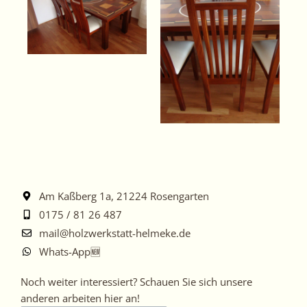
Am Kaßberg 1a, 21224 Rosengarten
0175 / 81 26 487
mail@holzwerkstatt-helmeke.de
Whats-App🆕
Noch
Noch weiter interessiert? Schauen Sie sich unsere
weiter
anderen arbeiten hier an!