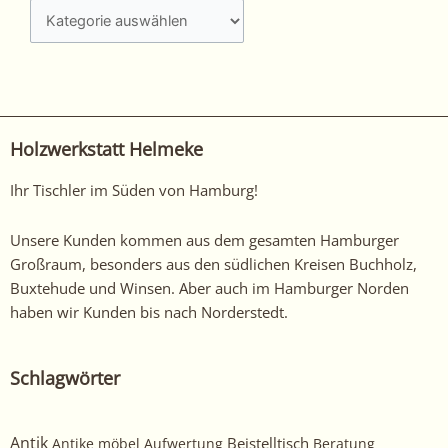
interessiert?
Schauen
Sie
sich
unsere
anderen
Holzwerkstatt Helmeke
arbeiten
hier
Ihr Tischler im Süden von Hamburg!
an!
Unsere Kunden kommen aus dem gesamten Hamburger
Großraum, besonders aus den südlichen Kreisen Buchholz,
Buxtehude und Winsen. Aber auch im Hamburger Norden
haben wir Kunden bis nach Norderstedt.
Schlagwörter
Antik
Beistelltisch
Antike möbel
Aufwertung
Beratung