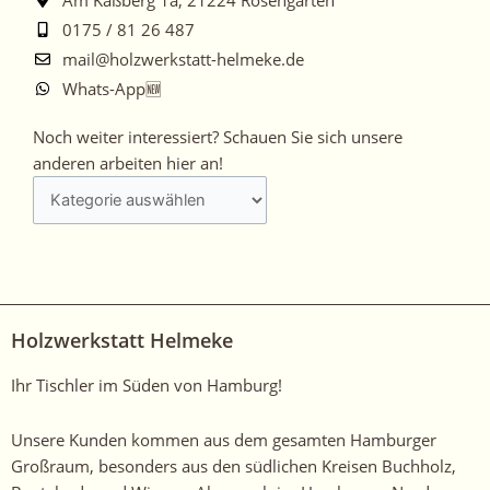
0175 / 81 26 487
mail@holzwerkstatt-helmeke.de
Whats-App🆕
Noch
Noch weiter interessiert? Schauen Sie sich unsere
weiter
anderen arbeiten hier an!
interessiert?
Schauen
Sie
sich
unsere
anderen
Holzwerkstatt Helmeke
arbeiten
hier
Ihr Tischler im Süden von Hamburg!
an!
Unsere Kunden kommen aus dem gesamten Hamburger
Großraum, besonders aus den südlichen Kreisen Buchholz,