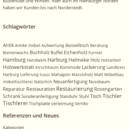
Buxtehude und Winsen. Aber auch im Hamburger Norden
haben wir Kunden bis nach Norderstedt.
Schlagwörter
Antik
Beistelltisch
Antike möbel
Aufwertung
Beratung
Buchholz
Eichenholz
Buffet
Bienenwachs
Furnier
Harburg
Hamburg
Helmeke
Holz
Handwerk
Holzarbeit
Holzwerkstatt
Kommode
Lackierung
Kirschbaum
Landkreis
Harburg
Lieferung
luxus
Mahagoni
Massivholz
Matt
Möbelbau
Neuanfertigung
Nussbaum
möbeltischlerei
Natürlich
Restaurierung
Restauration
Rosengarten
Reparatur
Tischler
Tisch
Schrank
Sonderanfertigung
Standuhr
Stuhl
Tischlerei
Tischplatte
verleimung
Vertiko
Referenzen und Neues
Kategorien
Kategorien