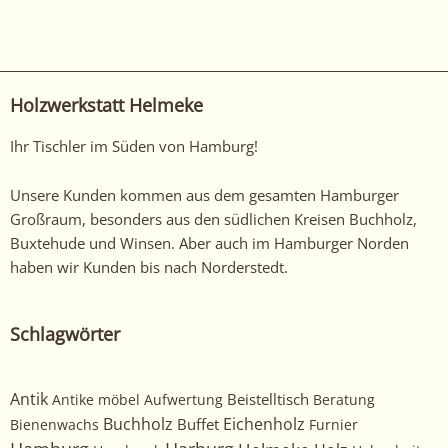
Sie
sich
unsere
anderen
Holzwerkstatt Helmeke
arbeiten
hier
Ihr Tischler im Süden von Hamburg!
an!
Unsere Kunden kommen aus dem gesamten Hamburger
Großraum, besonders aus den südlichen Kreisen Buchholz,
Buxtehude und Winsen. Aber auch im Hamburger Norden
haben wir Kunden bis nach Norderstedt.
Schlagwörter
Antik
Beistelltisch
Antike möbel
Aufwertung
Beratung
Buchholz
Eichenholz
Buffet
Bienenwachs
Furnier