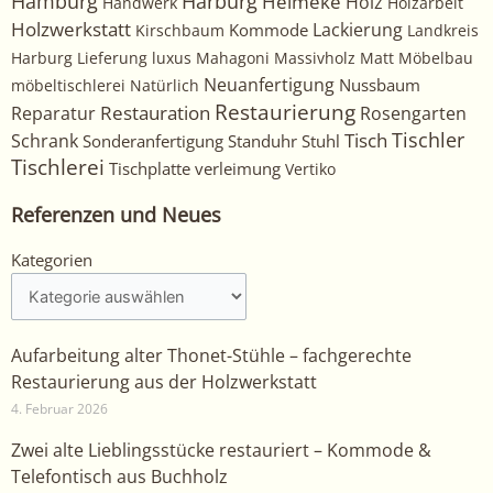
Harburg
Hamburg
Helmeke
Holz
Handwerk
Holzarbeit
Holzwerkstatt
Kommode
Lackierung
Kirschbaum
Landkreis
Harburg
Lieferung
luxus
Mahagoni
Massivholz
Matt
Möbelbau
Neuanfertigung
Nussbaum
möbeltischlerei
Natürlich
Restaurierung
Restauration
Rosengarten
Reparatur
Tischler
Tisch
Schrank
Sonderanfertigung
Standuhr
Stuhl
Tischlerei
Tischplatte
verleimung
Vertiko
Referenzen und Neues
Kategorien
Kategorien
Aufarbeitung alter Thonet-Stühle – fachgerechte
Restaurierung aus der Holzwerkstatt
4. Februar 2026
Zwei alte Lieblingsstücke restauriert – Kommode &
Telefontisch aus Buchholz