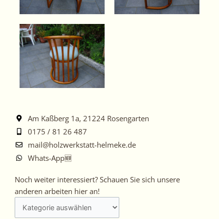
Am Kaßberg 1a, 21224 Rosengarten
0175 / 81 26 487
mail@holzwerkstatt-helmeke.de
Whats-App🆕
Noch
Noch weiter interessiert? Schauen Sie sich unsere
weiter
anderen arbeiten hier an!
interessiert?
Schauen