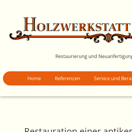
Zum
Inhalt
springen
Restaurierung und Neuanfertigun
Home
Referenzen
Service und Ber
Restauration einer antike