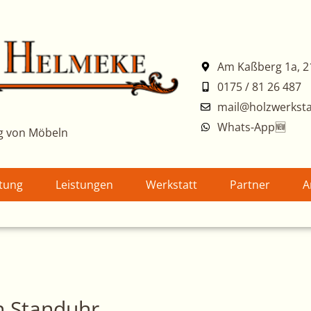
Am Kaßberg 1a, 2
0175 / 81 26 487
mail@holzwerksta
Whats-App🆕
g von Möbeln
atung
Leistungen
Werkstatt
Partner
A
n Standuhr