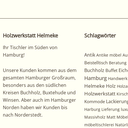
anderen
arbeiten
hier
an!
Holzwerkstatt Helmeke
Schlagwörter
Ihr Tischler im Süden von
Hamburg!
Antik
Antike möbel
Au
Beistelltisch
Beratung
Unsere Kunden kommen aus dem
Buchholz
Eich
Buffet
gesamten Hamburger Großraum,
Hamburg
Handwerk
besonders aus den südlichen
Helmeke
Holz
Holza
Kreisen Buchholz, Buxtehude und
Holzwerkstatt
Kirs
Winsen. Aber auch im Hamburger
Kommode
Lackierun
Norden haben wir Kunden bis
Harburg
Lieferung
lux
nach Norderstedt.
Massivholz
Matt
Möbe
möbeltischlerei
Natürl