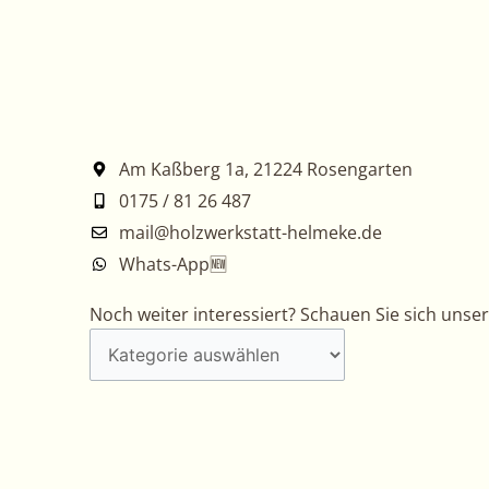
Am Kaßberg 1a, 21224 Rosengarten
0175 / 81 26 487
mail@holzwerkstatt-helmeke.de
Whats-App🆕
Noch
Noch weiter interessiert? Schauen Sie sich unse
weiter
interessiert?
Schauen
Sie
sich
unsere