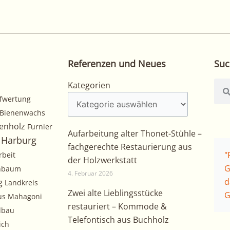
Referenzen und Neues
Suc
Kategorien
Suc
Kategorien
fwertung
Bienenwachs
enholz
Furnier
Aufarbeitung alter Thonet-Stühle –
Harburg
fachgerechte Restaurierung aus
"
rbeit
der Holzwerkstatt
G
chbaum
4. Februar 2026
d
g
Landkreis
Zwei alte Lieblingsstücke
G
us
Mahagoni
restauriert – Kommode &
lbau
Telefontisch aus Buchholz
ich