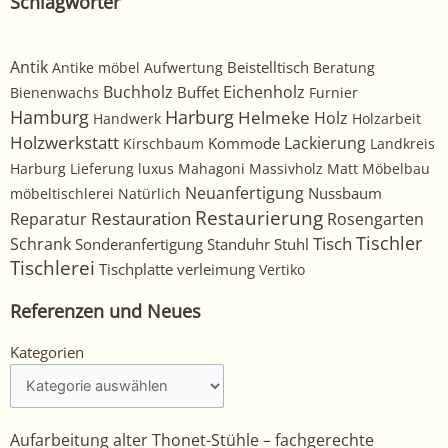
Schlagwörter
Antik
Beistelltisch
Antike möbel
Aufwertung
Beratung
Buchholz
Eichenholz
Buffet
Bienenwachs
Furnier
Harburg
Hamburg
Helmeke
Holz
Handwerk
Holzarbeit
Holzwerkstatt
Kommode
Lackierung
Kirschbaum
Landkreis
Harburg
Lieferung
luxus
Mahagoni
Massivholz
Matt
Möbelbau
Neuanfertigung
Nussbaum
möbeltischlerei
Natürlich
Restaurierung
Restauration
Rosengarten
Reparatur
Tischler
Tisch
Schrank
Sonderanfertigung
Standuhr
Stuhl
Tischlerei
Tischplatte
verleimung
Vertiko
Referenzen und Neues
Kategorien
Kategorien
Aufarbeitung alter Thonet-Stühle – fachgerechte