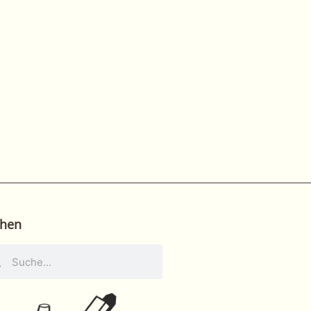
hen
he
Suche