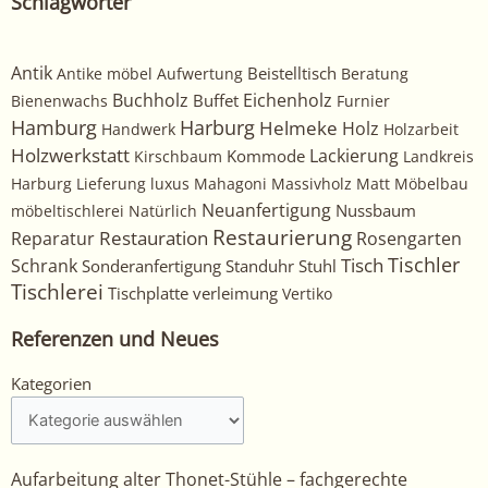
Schlagwörter
Antik
Beistelltisch
Antike möbel
Aufwertung
Beratung
Buchholz
Eichenholz
Buffet
Bienenwachs
Furnier
Harburg
Hamburg
Helmeke
Holz
Handwerk
Holzarbeit
Holzwerkstatt
Kommode
Lackierung
Kirschbaum
Landkreis
Harburg
Lieferung
luxus
Mahagoni
Massivholz
Matt
Möbelbau
Neuanfertigung
Nussbaum
möbeltischlerei
Natürlich
Restaurierung
Restauration
Rosengarten
Reparatur
Tischler
Tisch
Schrank
Sonderanfertigung
Standuhr
Stuhl
Tischlerei
Tischplatte
verleimung
Vertiko
Referenzen und Neues
Kategorien
Kategorien
Aufarbeitung alter Thonet-Stühle – fachgerechte