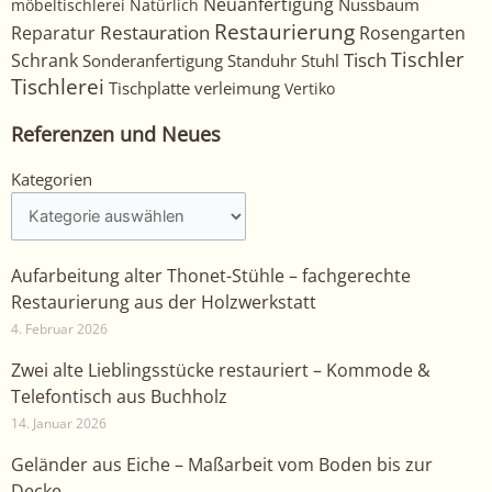
Neuanfertigung
Nussbaum
möbeltischlerei
Natürlich
Restaurierung
Restauration
Rosengarten
Reparatur
Tischler
Tisch
Schrank
Sonderanfertigung
Standuhr
Stuhl
Tischlerei
Tischplatte
verleimung
Vertiko
Referenzen und Neues
Kategorien
Kategorien
Aufarbeitung alter Thonet-Stühle – fachgerechte
Restaurierung aus der Holzwerkstatt
4. Februar 2026
Zwei alte Lieblingsstücke restauriert – Kommode &
Telefontisch aus Buchholz
14. Januar 2026
Geländer aus Eiche – Maßarbeit vom Boden bis zur
Decke