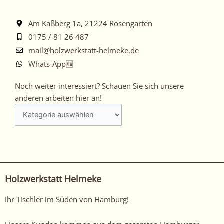
Am Kaßberg 1a, 21224 Rosengarten
0175 / 81 26 487
mail@holzwerkstatt-helmeke.de
Whats-App🆕
Noch
Noch weiter interessiert? Schauen Sie sich unsere
weiter
anderen arbeiten hier an!
interessiert?
Schauen
Sie
sich
unsere
anderen
Holzwerkstatt Helmeke
arbeiten
hier
Ihr Tischler im Süden von Hamburg!
an!