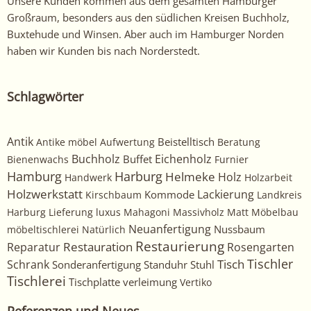
Unsere Kunden kommen aus dem gesamten Hamburger
Großraum, besonders aus den südlichen Kreisen Buchholz,
Buxtehude und Winsen. Aber auch im Hamburger Norden
haben wir Kunden bis nach Norderstedt.
Schlagwörter
Antik
Beistelltisch
Antike möbel
Aufwertung
Beratung
Buchholz
Eichenholz
Buffet
Bienenwachs
Furnier
Harburg
Hamburg
Helmeke
Holz
Handwerk
Holzarbeit
Holzwerkstatt
Kommode
Lackierung
Kirschbaum
Landkreis
Harburg
Lieferung
luxus
Mahagoni
Massivholz
Matt
Möbelbau
Neuanfertigung
Nussbaum
möbeltischlerei
Natürlich
Restaurierung
Restauration
Rosengarten
Reparatur
Tischler
Tisch
Schrank
Sonderanfertigung
Standuhr
Stuhl
Tischlerei
Tischplatte
verleimung
Vertiko