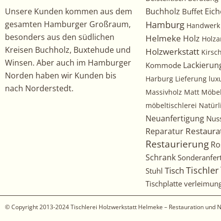
Unsere Kunden kommen aus dem
Buchholz
Eich
Buffet
gesamten Hamburger Großraum,
Hamburg
Handwerk
besonders aus den südlichen
Helmeke
Holz
Holza
Kreisen Buchholz, Buxtehude und
Holzwerkstatt
Kirs
Winsen. Aber auch im Hamburger
Kommode
Lackierun
Norden haben wir Kunden bis
Harburg
Lieferung
lux
nach Norderstedt.
Massivholz
Matt
Möbe
möbeltischlerei
Natürl
Neuanfertigung
Nus
Restaura
Reparatur
Restaurierung
Ro
Schrank
Sonderanfer
Tischler
Tisch
Stuhl
Tischplatte
verleimun
© Copyright 2013-2024
Tischlerei Holzwerkstatt Helmeke – Restauration und