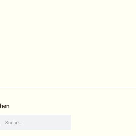
hen
he
Suche