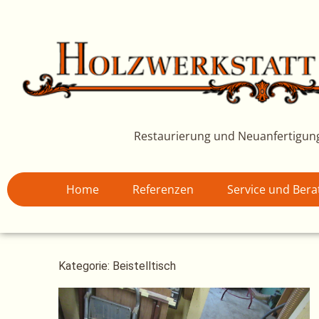
Zum
Inhalt
springen
Restaurierung und Neuanfertigun
Home
Referenzen
Service und Ber
Kategorie: Beistelltisch