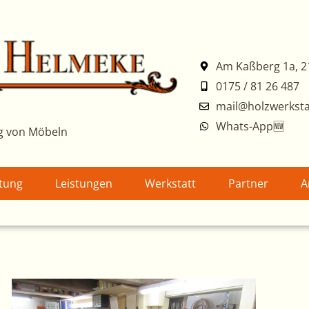
Am Kaßberg 1a, 2
0175 / 81 26 487
mail@holzwerksta
Whats-App🆕
g von Möbeln
atung
Leistungen
Werkstatt
Partner
A