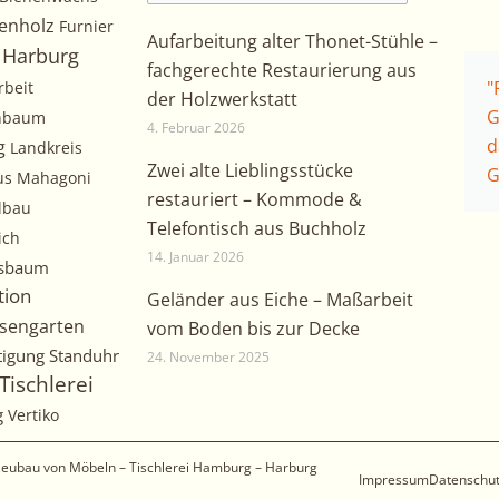
enholz
Furnier
Aufarbeitung alter Thonet-Stühle –
Harburg
fachgerechte Restaurierung aus
"
rbeit
der Holzwerkstatt
G
chbaum
4. Februar 2026
d
g
Landkreis
Zwei alte Lieblingsstücke
G
us
Mahagoni
restauriert – Kommode &
lbau
Telefontisch aus Buchholz
ich
14. Januar 2026
sbaum
tion
Geländer aus Eiche – Maßarbeit
sengarten
vom Boden bis zur Decke
tigung
Standuhr
24. November 2025
Tischlerei
g
Vertiko
 Neubau von Möbeln – Tischlerei Hamburg – Harburg
Impressum
Datenschu