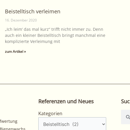
Beistelltisch verleimen
16. Dezember 2020
„Ich leim‘ das mal kurz“ trifft nicht immer zu. Denn
auch ein kleiner Beistelltisch bringt manchmal eine
komplizierte Verleimung mit
zum Artikel »
Referenzen und Neues
Suc
Kategorien
Suc
Kategorien
fwertung
Bienenwachs