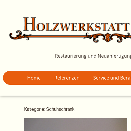
Zum
Inhalt
springen
Restaurierung und Neuanfertigun
Home
Referenzen
Service und Ber
Kategorie: Schuhschrank