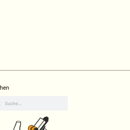
hen
he
Suche