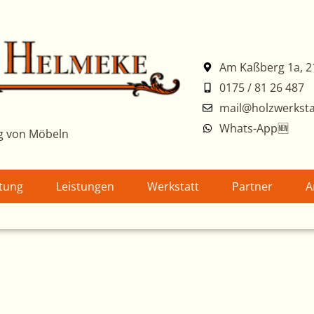
Am Kaßberg 1a, 2
0175 / 81 26 487
mail@holzwerksta
Whats-App🆕
g von Möbeln
atung
Leistungen
Werkstatt
Partner
A