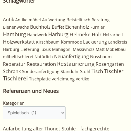
Schlagwörter
Antik
Beistelltisch
Antike möbel
Aufwertung
Beratung
Buchholz
Eichenholz
Buffet
Bienenwachs
Furnier
Harburg
Hamburg
Helmeke
Holz
Handwerk
Holzarbeit
Holzwerkstatt
Kommode
Lackierung
Kirschbaum
Landkreis
Harburg
Lieferung
luxus
Mahagoni
Massivholz
Matt
Möbelbau
Neuanfertigung
Nussbaum
möbeltischlerei
Natürlich
Restaurierung
Restauration
Rosengarten
Reparatur
Tischler
Tisch
Schrank
Sonderanfertigung
Standuhr
Stuhl
Tischlerei
Tischplatte
verleimung
Vertiko
Referenzen und Neues
Kategorien
Kategorien
Aufarbeitung alter Thonet-Stühle – fachgerechte