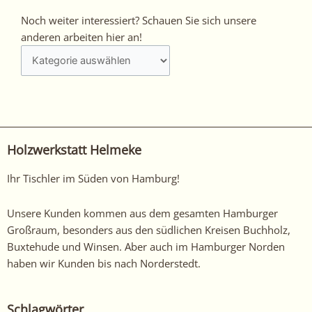
Noch
Noch weiter interessiert? Schauen Sie sich unsere
weiter
anderen arbeiten hier an!
interessiert?
Schauen
Sie
sich
unsere
anderen
Holzwerkstatt Helmeke
arbeiten
hier
Ihr Tischler im Süden von Hamburg!
an!
Unsere Kunden kommen aus dem gesamten Hamburger
Großraum, besonders aus den südlichen Kreisen Buchholz,
Buxtehude und Winsen. Aber auch im Hamburger Norden
haben wir Kunden bis nach Norderstedt.
Schlagwörter