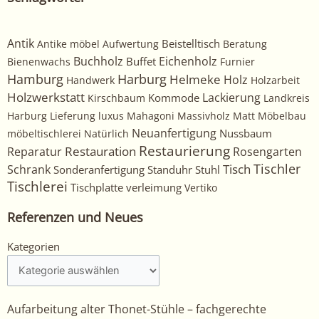
Antik
Beistelltisch
Antike möbel
Aufwertung
Beratung
Buchholz
Eichenholz
Buffet
Bienenwachs
Furnier
Harburg
Hamburg
Helmeke
Holz
Handwerk
Holzarbeit
Holzwerkstatt
Kommode
Lackierung
Kirschbaum
Landkreis
Harburg
Lieferung
luxus
Mahagoni
Massivholz
Matt
Möbelbau
Neuanfertigung
Nussbaum
möbeltischlerei
Natürlich
Restaurierung
Restauration
Rosengarten
Reparatur
Tischler
Tisch
Schrank
Sonderanfertigung
Standuhr
Stuhl
Tischlerei
Tischplatte
verleimung
Vertiko
Referenzen und Neues
Kategorien
Kategorien
Aufarbeitung alter Thonet-Stühle – fachgerechte