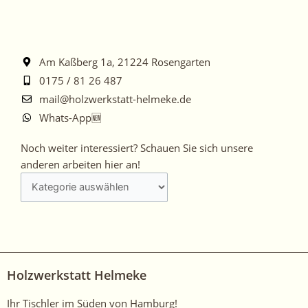
Am Kaßberg 1a, 21224 Rosengarten
0175 / 81 26 487
mail@holzwerkstatt-helmeke.de
Whats-App🆕
Noch
Noch weiter interessiert? Schauen Sie sich unsere
weiter
anderen arbeiten hier an!
interessiert?
Schauen
Sie
sich
unsere
anderen
Holzwerkstatt Helmeke
arbeiten
hier
Ihr Tischler im Süden von Hamburg!