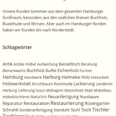
an!
Unsere Kunden kommen aus dem gesamten Hamburger
Großraum, besonders aus den südlichen Kreisen Buchholz,
Buxtehude und Winsen. Aber auch im Hamburger Norden
haben wir Kunden bis nach Norderstedt.
Schlagwörter
Antik
Beistelltisch
Antike möbel
Aufwertung
Beratung
Buchholz
Eichenholz
Buffet
Bienenwachs
Furnier
Harburg
Hamburg
Helmeke
Holz
Handwerk
Holzarbeit
Holzwerkstatt
Kommode
Lackierung
Kirschbaum
Landkreis
Harburg
Lieferung
luxus
Mahagoni
Massivholz
Matt
Möbelbau
Neuanfertigung
Nussbaum
möbeltischlerei
Natürlich
Restaurierung
Restauration
Rosengarten
Reparatur
Tischler
Tisch
Schrank
Sonderanfertigung
Standuhr
Stuhl
Tischlerei