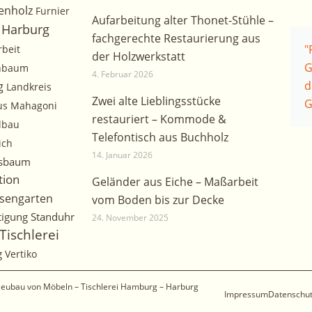
enholz
Furnier
Aufarbeitung alter Thonet-Stühle –
Harburg
fachgerechte Restaurierung aus
"
rbeit
der Holzwerkstatt
G
chbaum
4. Februar 2026
d
g
Landkreis
Zwei alte Lieblingsstücke
G
us
Mahagoni
restauriert – Kommode &
lbau
Telefontisch aus Buchholz
ich
14. Januar 2026
sbaum
tion
Geländer aus Eiche – Maßarbeit
sengarten
vom Boden bis zur Decke
tigung
Standuhr
24. November 2025
Tischlerei
g
Vertiko
 Neubau von Möbeln – Tischlerei Hamburg – Harburg
Impressum
Datenschu