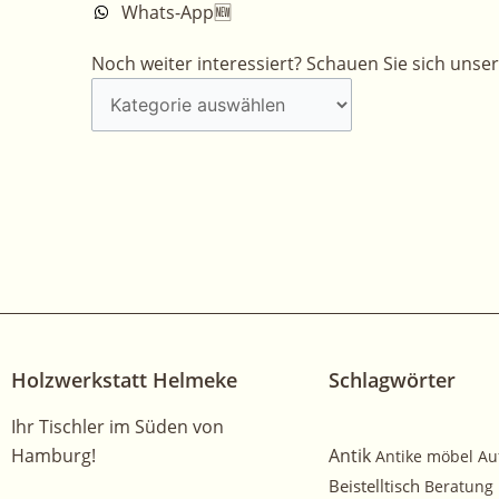
Whats-App🆕
Noch
Noch weiter interessiert? Schauen Sie sich unse
weiter
interessiert?
Schauen
Sie
sich
unsere
anderen
arbeiten
hier
an!
Holzwerkstatt Helmeke
Schlagwörter
Ihr Tischler im Süden von
Hamburg!
Antik
Antike möbel
Au
Beistelltisch
Beratung