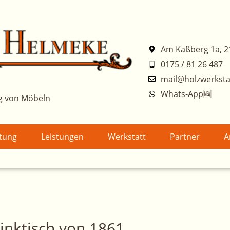
Am Kaßberg 1a, 2
0175 / 81 26 487
mail@holzwerksta
Whats-App🆕
g von Möbeln
atung
Leistungen
Werkstatt
Partner
A
inktisch von 1861