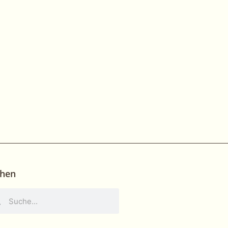
hen
he
Suche