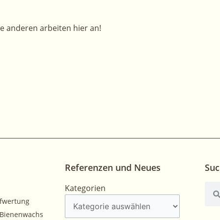
re anderen arbeiten hier an!
Referenzen und Neues
Suc
Kategorien
Suc
Kategorien
fwertung
Bienenwachs