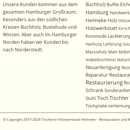
Unsere Kunden kommen aus dem
Buchholz
Eich
Buffet
gesamten Hamburger Großraum,
Hamburg
Handwerk
besonders aus den südlichen
Helmeke
Holz
Holza
Kreisen Buchholz, Buxtehude und
Holzwerkstatt
Kirs
Winsen. Aber auch im Hamburger
Kommode
Lackierun
Norden haben wir Kunden bis
Harburg
Lieferung
lux
nach Norderstedt.
Massivholz
Matt
Möbe
möbeltischlerei
Natürl
Neuanfertigung
Nus
Restaura
Reparatur
Restaurierung
Ro
Schrank
Sonderanfer
Tischler
Tisch
Stuhl
Tischplatte
verleimun
© Copyright 2013-2024
Tischlerei Holzwerkstatt Helmeke – Restauration und