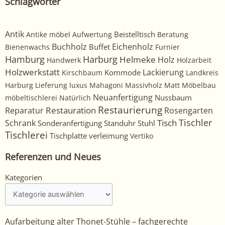
Schlagwörter
Antik
Beistelltisch
Antike möbel
Aufwertung
Beratung
Buchholz
Eichenholz
Buffet
Bienenwachs
Furnier
Harburg
Hamburg
Helmeke
Holz
Handwerk
Holzarbeit
Holzwerkstatt
Kommode
Lackierung
Kirschbaum
Landkreis
Harburg
Lieferung
luxus
Mahagoni
Massivholz
Matt
Möbelbau
Neuanfertigung
Nussbaum
möbeltischlerei
Natürlich
Restaurierung
Restauration
Rosengarten
Reparatur
Tischler
Tisch
Schrank
Sonderanfertigung
Standuhr
Stuhl
Tischlerei
Tischplatte
verleimung
Vertiko
Referenzen und Neues
Kategorien
Kategorien
Aufarbeitung alter Thonet-Stühle – fachgerechte