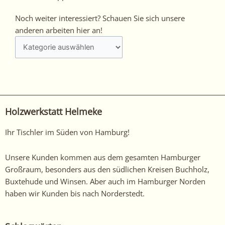
Noch
Noch weiter interessiert? Schauen Sie sich unsere
weiter
anderen arbeiten hier an!
interessiert?
Schauen
Sie
sich
unsere
anderen
Holzwerkstatt Helmeke
arbeiten
hier
Ihr Tischler im Süden von Hamburg!
an!
Unsere Kunden kommen aus dem gesamten Hamburger
Großraum, besonders aus den südlichen Kreisen Buchholz,
Buxtehude und Winsen. Aber auch im Hamburger Norden
haben wir Kunden bis nach Norderstedt.