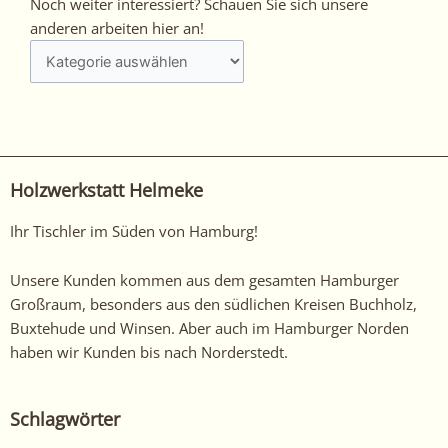
Noch
Noch weiter interessiert? Schauen Sie sich unsere
weiter
anderen arbeiten hier an!
interessiert?
Schauen
Sie
sich
unsere
anderen
Holzwerkstatt Helmeke
arbeiten
hier
Ihr Tischler im Süden von Hamburg!
an!
Unsere Kunden kommen aus dem gesamten Hamburger
Großraum, besonders aus den südlichen Kreisen Buchholz,
Buxtehude und Winsen. Aber auch im Hamburger Norden
haben wir Kunden bis nach Norderstedt.
Schlagwörter