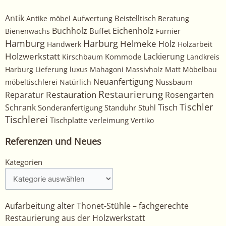
Antik
Beistelltisch
Antike möbel
Aufwertung
Beratung
Buchholz
Eichenholz
Buffet
Bienenwachs
Furnier
Harburg
Hamburg
Helmeke
Holz
Handwerk
Holzarbeit
Holzwerkstatt
Kommode
Lackierung
Kirschbaum
Landkreis
Harburg
Lieferung
luxus
Mahagoni
Massivholz
Matt
Möbelbau
Neuanfertigung
Nussbaum
möbeltischlerei
Natürlich
Restaurierung
Restauration
Rosengarten
Reparatur
Tischler
Tisch
Schrank
Sonderanfertigung
Standuhr
Stuhl
Tischlerei
Tischplatte
verleimung
Vertiko
Referenzen und Neues
Kategorien
Kategorien
Aufarbeitung alter Thonet-Stühle – fachgerechte
Restaurierung aus der Holzwerkstatt