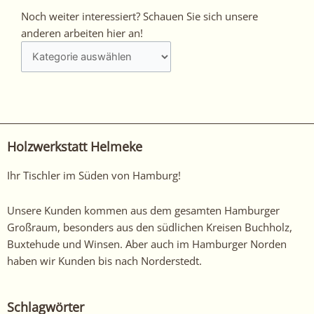
Noch
Noch weiter interessiert? Schauen Sie sich unsere
weiter
anderen arbeiten hier an!
interessiert?
Schauen
Sie
sich
unsere
anderen
Holzwerkstatt Helmeke
arbeiten
hier
Ihr Tischler im Süden von Hamburg!
an!
Unsere Kunden kommen aus dem gesamten Hamburger
Großraum, besonders aus den südlichen Kreisen Buchholz,
Buxtehude und Winsen. Aber auch im Hamburger Norden
haben wir Kunden bis nach Norderstedt.
Schlagwörter