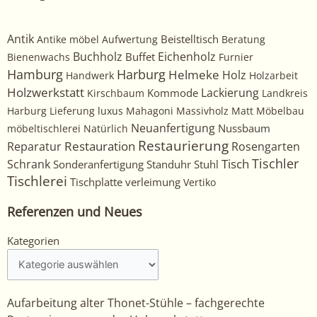
Antik
Beistelltisch
Antike möbel
Aufwertung
Beratung
Buchholz
Eichenholz
Buffet
Bienenwachs
Furnier
Harburg
Hamburg
Helmeke
Holz
Handwerk
Holzarbeit
Holzwerkstatt
Kommode
Lackierung
Kirschbaum
Landkreis
Harburg
Lieferung
luxus
Mahagoni
Massivholz
Matt
Möbelbau
Neuanfertigung
Nussbaum
möbeltischlerei
Natürlich
Restaurierung
Restauration
Rosengarten
Reparatur
Tischler
Tisch
Schrank
Sonderanfertigung
Standuhr
Stuhl
Tischlerei
Tischplatte
verleimung
Vertiko
Referenzen und Neues
Kategorien
Kategorien
Aufarbeitung alter Thonet-Stühle – fachgerechte