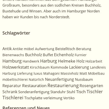
Großraum, besonders aus den südlichen Kreisen Buchholz,
Buxtehude und Winsen. Aber auch im Hamburger Norden
haben wir Kunden bis nach Norderstedt.
Schlagwörter
Antik
Beistelltisch
Antike möbel
Aufwertung
Beratung
Buchholz
Eichenholz
Buffet
Bienenwachs
Furnier
Harburg
Hamburg
Helmeke
Holz
Handwerk
Holzarbeit
Holzwerkstatt
Kommode
Lackierung
Kirschbaum
Landkreis
Harburg
Lieferung
luxus
Mahagoni
Massivholz
Matt
Möbelbau
Neuanfertigung
Nussbaum
möbeltischlerei
Natürlich
Restaurierung
Restauration
Rosengarten
Reparatur
Tischler
Tisch
Schrank
Sonderanfertigung
Standuhr
Stuhl
Tischlerei
Tischplatte
verleimung
Vertiko
Referenzen und Neues