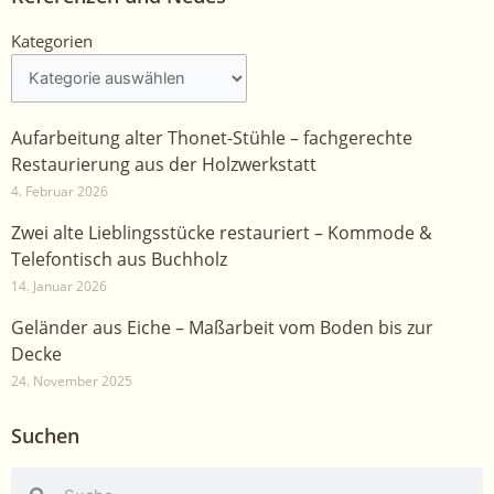
Kategorien
Kategorien
Aufarbeitung alter Thonet-Stühle – fachgerechte
Restaurierung aus der Holzwerkstatt
4. Februar 2026
Zwei alte Lieblingsstücke restauriert – Kommode &
Telefontisch aus Buchholz
14. Januar 2026
Geländer aus Eiche – Maßarbeit vom Boden bis zur
Decke
24. November 2025
Suchen
Suche
Suche