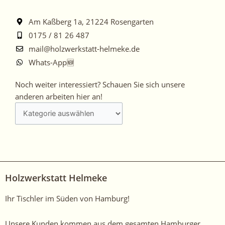
Am Kaßberg 1a, 21224 Rosengarten
0175 / 81 26 487
mail@holzwerkstatt-helmeke.de
Whats-App🆕
Noch
Noch weiter interessiert? Schauen Sie sich unsere
weiter
anderen arbeiten hier an!
interessiert?
Schauen
Sie
sich
unsere
anderen
Holzwerkstatt Helmeke
arbeiten
hier
Ihr Tischler im Süden von Hamburg!
an!
Unsere Kunden kommen aus dem gesamten Hamburger