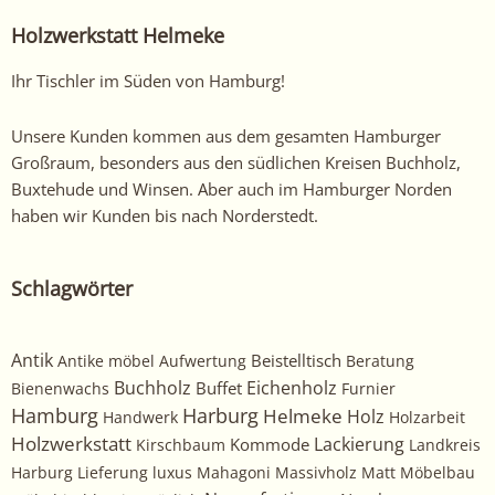
anderen
Holzwerkstatt Helmeke
arbeiten
hier
Ihr Tischler im Süden von Hamburg!
an!
Unsere Kunden kommen aus dem gesamten Hamburger
Großraum, besonders aus den südlichen Kreisen Buchholz,
Buxtehude und Winsen. Aber auch im Hamburger Norden
haben wir Kunden bis nach Norderstedt.
Schlagwörter
Antik
Beistelltisch
Antike möbel
Aufwertung
Beratung
Buchholz
Eichenholz
Buffet
Bienenwachs
Furnier
Harburg
Hamburg
Helmeke
Holz
Handwerk
Holzarbeit
Holzwerkstatt
Kommode
Lackierung
Kirschbaum
Landkreis
Harburg
Lieferung
luxus
Mahagoni
Massivholz
Matt
Möbelbau