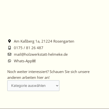
Am Kaßberg 1a, 21224 Rosengarten
0175 / 81 26 487
mail@holzwerkstatt-helmeke.de
Whats-App🆕
Noch
Noch weiter interessiert? Schauen Sie sich unsere
weiter
anderen arbeiten hier an!
interessiert?
Schauen
Sie
sich
unsere