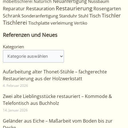
Neuanfertigung
Nussbaum
möbeltischlerei
Natürlich
Restaurierung
Restauration
Rosengarten
Reparatur
Tischler
Tisch
Schrank
Sonderanfertigung
Standuhr
Stuhl
Tischlerei
Tischplatte
verleimung
Vertiko
Referenzen und Neues
Kategorien
Kategorien
Aufarbeitung alter Thonet-Stühle – fachgerechte
Restaurierung aus der Holzwerkstatt
4. Februar 2026
Zwei alte Lieblingsstücke restauriert – Kommode &
Telefontisch aus Buchholz
14. Januar 2026
Geländer aus Eiche – Maßarbeit vom Boden bis zur
Decke