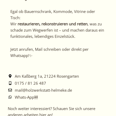
Egal ob Bauernschrank, Kommode, Vitrine oder
Tisch:
Wir
restaurieren, rekonstruieren und retten
, was zu
schade zum Wegwerfen ist – und machen daraus ein
funktionales, lebendiges Einzelstück.
Jetzt anrufen, Mail schreiben oder direkt per
Whatsapp!✨
Am Kaßberg 1a, 21224 Rosengarten
0175 / 81 26 487
mail@holzwerkstatt-helmeke.de
Whats-App🆕
Noch
Noch weiter interessiert? Schauen Sie sich unsere
weiter
anderen arbeiten hier an!