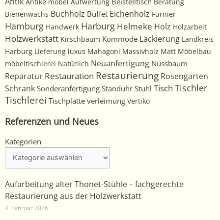
Antik
Beistelltisch
Antike möbel
Aufwertung
Beratung
Buchholz
Eichenholz
Buffet
Bienenwachs
Furnier
Harburg
Hamburg
Helmeke
Holz
Handwerk
Holzarbeit
Holzwerkstatt
Kommode
Lackierung
Kirschbaum
Landkreis
Harburg
Lieferung
luxus
Mahagoni
Massivholz
Matt
Möbelbau
Neuanfertigung
Nussbaum
möbeltischlerei
Natürlich
Restaurierung
Restauration
Rosengarten
Reparatur
Tischler
Tisch
Schrank
Sonderanfertigung
Standuhr
Stuhl
Tischlerei
Tischplatte
verleimung
Vertiko
Referenzen und Neues
Kategorien
Kategorien
Aufarbeitung alter Thonet-Stühle – fachgerechte
Restaurierung aus der Holzwerkstatt
4. Februar 2026