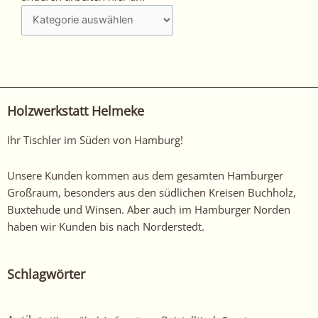
interessiert?
Schauen
Sie
sich
unsere
anderen
Holzwerkstatt Helmeke
arbeiten
hier
Ihr Tischler im Süden von Hamburg!
an!
Unsere Kunden kommen aus dem gesamten Hamburger
Großraum, besonders aus den südlichen Kreisen Buchholz,
Buxtehude und Winsen. Aber auch im Hamburger Norden
haben wir Kunden bis nach Norderstedt.
Schlagwörter