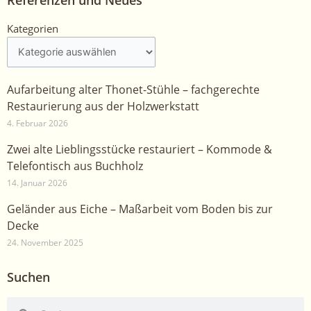
Referenzen und Neues
Kategorien
Kategorien
Aufarbeitung alter Thonet-Stühle – fachgerechte
Restaurierung aus der Holzwerkstatt
4. Februar 2026
Zwei alte Lieblingsstücke restauriert – Kommode &
Telefontisch aus Buchholz
14. Januar 2026
Geländer aus Eiche – Maßarbeit vom Boden bis zur
Decke
24. November 2025
Suchen
Suche
Suche