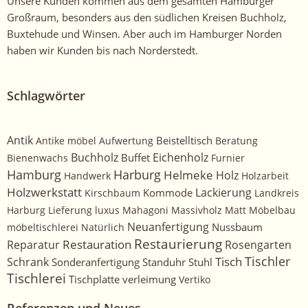
Unsere Kunden kommen aus dem gesamten Hamburger
Großraum, besonders aus den südlichen Kreisen Buchholz,
Buxtehude und Winsen. Aber auch im Hamburger Norden
haben wir Kunden bis nach Norderstedt.
Schlagwörter
Antik
Beistelltisch
Antike möbel
Aufwertung
Beratung
Buchholz
Eichenholz
Buffet
Bienenwachs
Furnier
Harburg
Hamburg
Helmeke
Holz
Handwerk
Holzarbeit
Holzwerkstatt
Kommode
Lackierung
Kirschbaum
Landkreis
Harburg
Lieferung
luxus
Mahagoni
Massivholz
Matt
Möbelbau
Neuanfertigung
Nussbaum
möbeltischlerei
Natürlich
Restaurierung
Restauration
Rosengarten
Reparatur
Tischler
Tisch
Schrank
Sonderanfertigung
Standuhr
Stuhl
Tischlerei
Tischplatte
verleimung
Vertiko