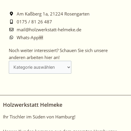
Am Kaßberg 1a, 21224 Rosengarten
0175 / 81 26 487
mail@holzwerkstatt-helmeke.de
Whats-App🆕
Noch
Noch weiter interessiert? Schauen Sie sich unsere
weiter
anderen arbeiten hier an!
interessiert?
Schauen
Sie
sich
unsere
anderen
Holzwerkstatt Helmeke
arbeiten
hier
Ihr Tischler im Süden von Hamburg!
an!