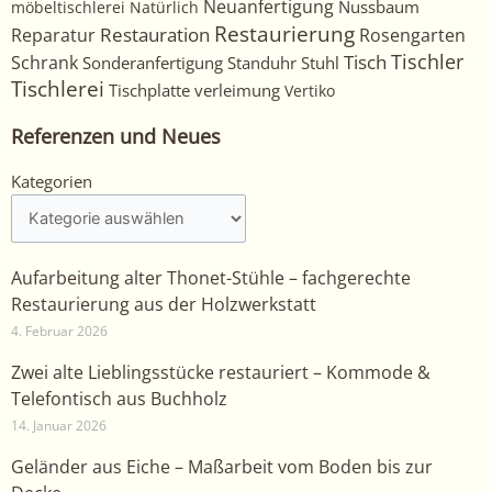
Neuanfertigung
Nussbaum
möbeltischlerei
Natürlich
Restaurierung
Restauration
Rosengarten
Reparatur
Tischler
Tisch
Schrank
Sonderanfertigung
Standuhr
Stuhl
Tischlerei
Tischplatte
verleimung
Vertiko
Referenzen und Neues
Kategorien
Kategorien
Aufarbeitung alter Thonet-Stühle – fachgerechte
Restaurierung aus der Holzwerkstatt
4. Februar 2026
Zwei alte Lieblingsstücke restauriert – Kommode &
Telefontisch aus Buchholz
14. Januar 2026
Geländer aus Eiche – Maßarbeit vom Boden bis zur