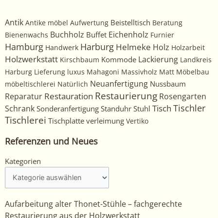
Antik
Beistelltisch
Antike möbel
Aufwertung
Beratung
Buchholz
Eichenholz
Buffet
Bienenwachs
Furnier
Harburg
Hamburg
Helmeke
Holz
Handwerk
Holzarbeit
Holzwerkstatt
Kommode
Lackierung
Kirschbaum
Landkreis
Harburg
Lieferung
luxus
Mahagoni
Massivholz
Matt
Möbelbau
Neuanfertigung
Nussbaum
möbeltischlerei
Natürlich
Restaurierung
Restauration
Rosengarten
Reparatur
Tischler
Tisch
Schrank
Sonderanfertigung
Standuhr
Stuhl
Tischlerei
Tischplatte
verleimung
Vertiko
Referenzen und Neues
Kategorien
Kategorien
Aufarbeitung alter Thonet-Stühle – fachgerechte
Restaurierung aus der Holzwerkstatt