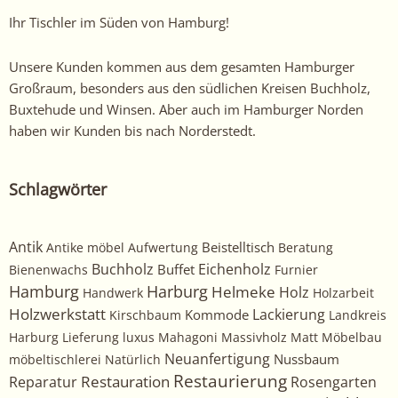
Ihr Tischler im Süden von Hamburg!
Unsere Kunden kommen aus dem gesamten Hamburger
Großraum, besonders aus den südlichen Kreisen Buchholz,
Buxtehude und Winsen. Aber auch im Hamburger Norden
haben wir Kunden bis nach Norderstedt.
Schlagwörter
Antik
Beistelltisch
Antike möbel
Aufwertung
Beratung
Buchholz
Eichenholz
Buffet
Bienenwachs
Furnier
Harburg
Hamburg
Helmeke
Holz
Handwerk
Holzarbeit
Holzwerkstatt
Kommode
Lackierung
Kirschbaum
Landkreis
Harburg
Lieferung
luxus
Mahagoni
Massivholz
Matt
Möbelbau
Neuanfertigung
Nussbaum
möbeltischlerei
Natürlich
Restaurierung
Restauration
Rosengarten
Reparatur