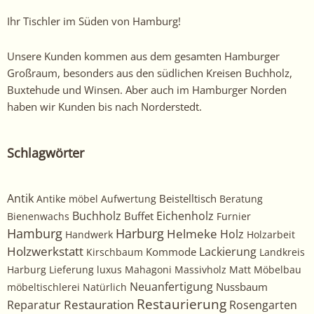
Ihr Tischler im Süden von Hamburg!
Unsere Kunden kommen aus dem gesamten Hamburger
Großraum, besonders aus den südlichen Kreisen Buchholz,
Buxtehude und Winsen. Aber auch im Hamburger Norden
haben wir Kunden bis nach Norderstedt.
Schlagwörter
Antik
Beistelltisch
Antike möbel
Aufwertung
Beratung
Buchholz
Eichenholz
Buffet
Bienenwachs
Furnier
Harburg
Hamburg
Helmeke
Holz
Handwerk
Holzarbeit
Holzwerkstatt
Kommode
Lackierung
Kirschbaum
Landkreis
Harburg
Lieferung
luxus
Mahagoni
Massivholz
Matt
Möbelbau
Neuanfertigung
Nussbaum
möbeltischlerei
Natürlich
Restaurierung
Restauration
Rosengarten
Reparatur