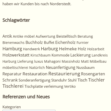
haben wir Kunden bis nach Norderstedt.
Schlagwörter
Antik
Beistelltisch
Antike möbel
Aufwertung
Beratung
Buchholz
Eichenholz
Buffet
Bienenwachs
Furnier
Harburg
Hamburg
Helmeke
Holz
Handwerk
Holzarbeit
Holzwerkstatt
Kommode
Lackierung
Kirschbaum
Landkreis
Harburg
Lieferung
luxus
Mahagoni
Massivholz
Matt
Möbelbau
Neuanfertigung
Nussbaum
möbeltischlerei
Natürlich
Restaurierung
Restauration
Rosengarten
Reparatur
Tischler
Tisch
Schrank
Sonderanfertigung
Standuhr
Stuhl
Tischlerei
Tischplatte
verleimung
Vertiko
Referenzen und Neues
Kategorien
Kategorien