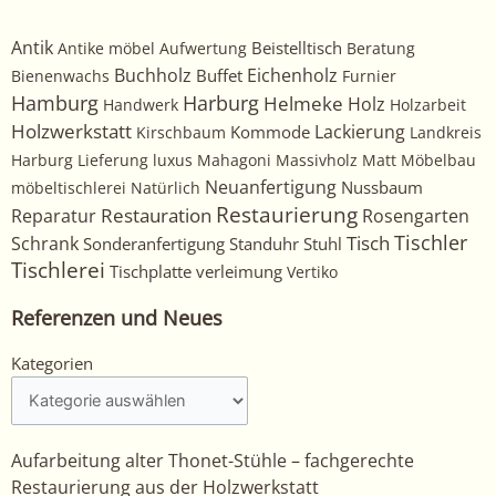
Antik
Beistelltisch
Antike möbel
Aufwertung
Beratung
Buchholz
Eichenholz
Buffet
Bienenwachs
Furnier
Harburg
Hamburg
Helmeke
Holz
Handwerk
Holzarbeit
Holzwerkstatt
Kommode
Lackierung
Kirschbaum
Landkreis
Harburg
Lieferung
luxus
Mahagoni
Massivholz
Matt
Möbelbau
Neuanfertigung
Nussbaum
möbeltischlerei
Natürlich
Restaurierung
Restauration
Rosengarten
Reparatur
Tischler
Tisch
Schrank
Sonderanfertigung
Standuhr
Stuhl
Tischlerei
Tischplatte
verleimung
Vertiko
Referenzen und Neues
Kategorien
Kategorien
Aufarbeitung alter Thonet-Stühle – fachgerechte
Restaurierung aus der Holzwerkstatt