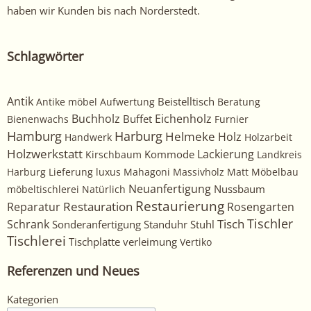
haben wir Kunden bis nach Norderstedt.
Schlagwörter
Antik
Beistelltisch
Antike möbel
Aufwertung
Beratung
Buchholz
Eichenholz
Buffet
Bienenwachs
Furnier
Harburg
Hamburg
Helmeke
Holz
Handwerk
Holzarbeit
Holzwerkstatt
Kommode
Lackierung
Kirschbaum
Landkreis
Harburg
Lieferung
luxus
Mahagoni
Massivholz
Matt
Möbelbau
Neuanfertigung
Nussbaum
möbeltischlerei
Natürlich
Restaurierung
Restauration
Rosengarten
Reparatur
Tischler
Tisch
Schrank
Sonderanfertigung
Standuhr
Stuhl
Tischlerei
Tischplatte
verleimung
Vertiko
Referenzen und Neues
Kategorien
Kategorien