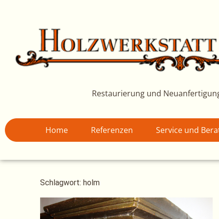
Zum
Inhalt
springen
Restaurierung und Neuanfertigun
Home
Referenzen
Service und Ber
Schlagwort: holm