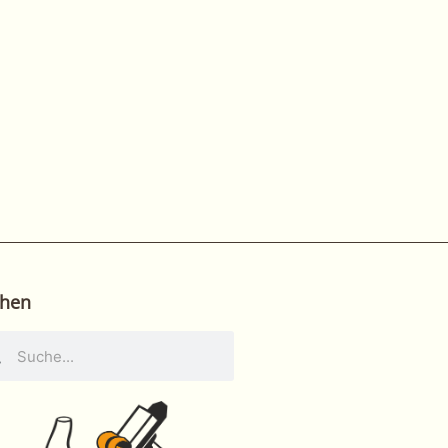
hen
he
Suche