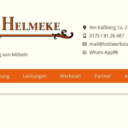
Am Kaßberg 1a, 2
0175 / 81 26 487
mail@holzwerksta
Whats-App🆕
g von Möbeln
atung
Leistungen
Werkstatt
Partner
A