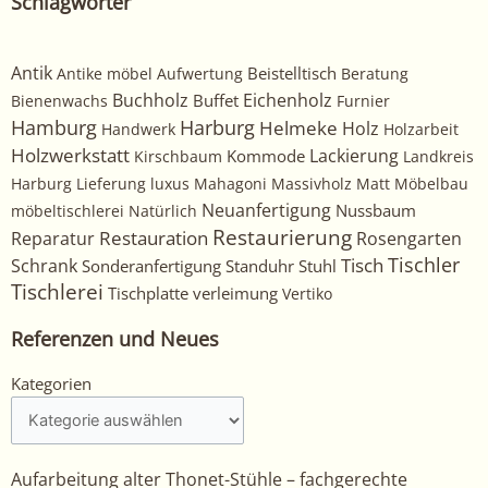
Schlagwörter
Antik
Beistelltisch
Antike möbel
Aufwertung
Beratung
Buchholz
Eichenholz
Buffet
Bienenwachs
Furnier
Harburg
Hamburg
Helmeke
Holz
Handwerk
Holzarbeit
Holzwerkstatt
Kommode
Lackierung
Kirschbaum
Landkreis
Harburg
Lieferung
luxus
Mahagoni
Massivholz
Matt
Möbelbau
Neuanfertigung
Nussbaum
möbeltischlerei
Natürlich
Restaurierung
Restauration
Rosengarten
Reparatur
Tischler
Tisch
Schrank
Sonderanfertigung
Standuhr
Stuhl
Tischlerei
Tischplatte
verleimung
Vertiko
Referenzen und Neues
Kategorien
Kategorien
Aufarbeitung alter Thonet-Stühle – fachgerechte