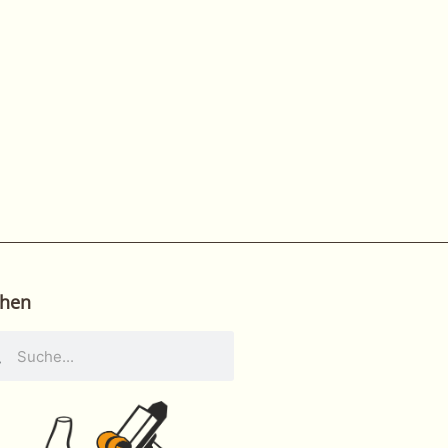
hen
he
Suche