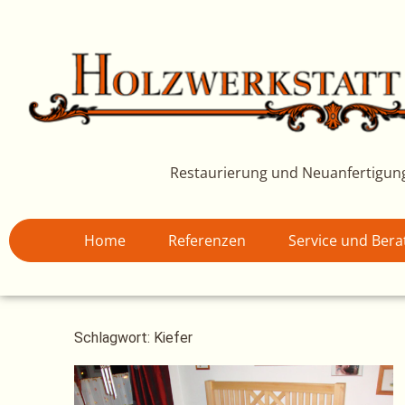
Zum
Inhalt
springen
Restaurierung und Neuanfertigun
Home
Referenzen
Service und Ber
Schlagwort: Kiefer