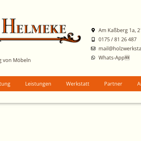
Am Kaßberg 1a, 2
0175 / 81 26 487
mail@holzwerksta
Whats-App🆕
g von Möbeln
atung
Leistungen
Werkstatt
Partner
A