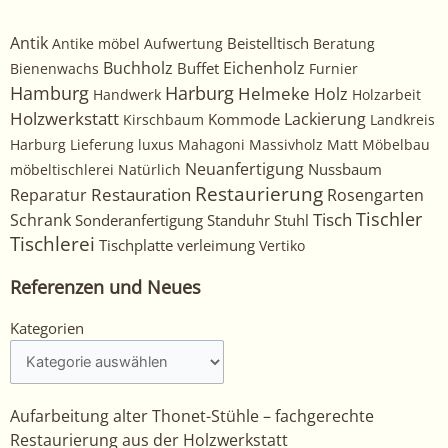
Antik
Beistelltisch
Antike möbel
Aufwertung
Beratung
Buchholz
Eichenholz
Buffet
Bienenwachs
Furnier
Harburg
Hamburg
Helmeke
Holz
Handwerk
Holzarbeit
Holzwerkstatt
Kommode
Lackierung
Kirschbaum
Landkreis
Harburg
Lieferung
luxus
Mahagoni
Massivholz
Matt
Möbelbau
Neuanfertigung
Nussbaum
möbeltischlerei
Natürlich
Restaurierung
Restauration
Rosengarten
Reparatur
Tischler
Tisch
Schrank
Sonderanfertigung
Standuhr
Stuhl
Tischlerei
Tischplatte
verleimung
Vertiko
Referenzen und Neues
Kategorien
Kategorien
Aufarbeitung alter Thonet-Stühle – fachgerechte
Restaurierung aus der Holzwerkstatt