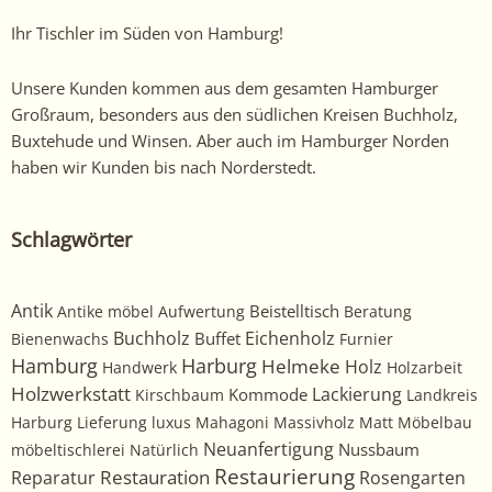
Ihr Tischler im Süden von Hamburg!
Unsere Kunden kommen aus dem gesamten Hamburger
Großraum, besonders aus den südlichen Kreisen Buchholz,
Buxtehude und Winsen. Aber auch im Hamburger Norden
haben wir Kunden bis nach Norderstedt.
Schlagwörter
Antik
Beistelltisch
Antike möbel
Aufwertung
Beratung
Buchholz
Eichenholz
Buffet
Bienenwachs
Furnier
Harburg
Hamburg
Helmeke
Holz
Handwerk
Holzarbeit
Holzwerkstatt
Kommode
Lackierung
Kirschbaum
Landkreis
Harburg
Lieferung
luxus
Mahagoni
Massivholz
Matt
Möbelbau
Neuanfertigung
Nussbaum
möbeltischlerei
Natürlich
Restaurierung
Restauration
Rosengarten
Reparatur