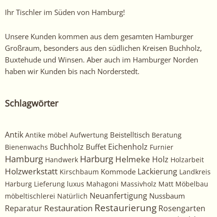
Ihr Tischler im Süden von Hamburg!
Unsere Kunden kommen aus dem gesamten Hamburger
Großraum, besonders aus den südlichen Kreisen Buchholz,
Buxtehude und Winsen. Aber auch im Hamburger Norden
haben wir Kunden bis nach Norderstedt.
Schlagwörter
Antik
Beistelltisch
Antike möbel
Aufwertung
Beratung
Buchholz
Eichenholz
Buffet
Bienenwachs
Furnier
Harburg
Hamburg
Helmeke
Holz
Handwerk
Holzarbeit
Holzwerkstatt
Kommode
Lackierung
Kirschbaum
Landkreis
Harburg
Lieferung
luxus
Mahagoni
Massivholz
Matt
Möbelbau
Neuanfertigung
Nussbaum
möbeltischlerei
Natürlich
Restaurierung
Restauration
Rosengarten
Reparatur