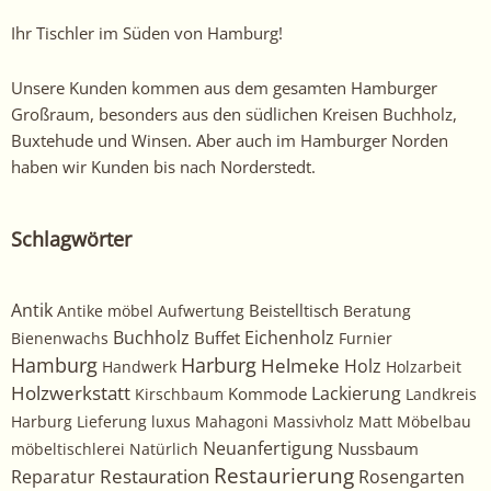
Ihr Tischler im Süden von Hamburg!
Unsere Kunden kommen aus dem gesamten Hamburger
Großraum, besonders aus den südlichen Kreisen Buchholz,
Buxtehude und Winsen. Aber auch im Hamburger Norden
haben wir Kunden bis nach Norderstedt.
Schlagwörter
Antik
Beistelltisch
Antike möbel
Aufwertung
Beratung
Buchholz
Eichenholz
Buffet
Bienenwachs
Furnier
Harburg
Hamburg
Helmeke
Holz
Handwerk
Holzarbeit
Holzwerkstatt
Kommode
Lackierung
Kirschbaum
Landkreis
Harburg
Lieferung
luxus
Mahagoni
Massivholz
Matt
Möbelbau
Neuanfertigung
Nussbaum
möbeltischlerei
Natürlich
Restaurierung
Restauration
Rosengarten
Reparatur