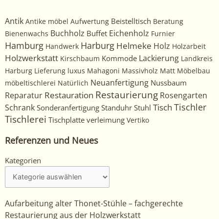
Antik
Beistelltisch
Antike möbel
Aufwertung
Beratung
Buchholz
Eichenholz
Buffet
Bienenwachs
Furnier
Harburg
Hamburg
Helmeke
Holz
Handwerk
Holzarbeit
Holzwerkstatt
Kommode
Lackierung
Kirschbaum
Landkreis
Harburg
Lieferung
luxus
Mahagoni
Massivholz
Matt
Möbelbau
Neuanfertigung
Nussbaum
möbeltischlerei
Natürlich
Restaurierung
Restauration
Rosengarten
Reparatur
Tischler
Tisch
Schrank
Sonderanfertigung
Standuhr
Stuhl
Tischlerei
Tischplatte
verleimung
Vertiko
Referenzen und Neues
Kategorien
Kategorien
Aufarbeitung alter Thonet-Stühle – fachgerechte
Restaurierung aus der Holzwerkstatt